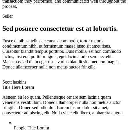
transaction; they performed, and communicated well throughout the
process.
Seller
Sed posuere consectetur est at lobortis.
Fusce dapibus, tellus ac cursus commodo, tortor mauris
condimentum nibh, ut fermentum massa justo sit amet risus.
Curabitur blandit tempus porttitor. Duis mollis, est non commodo
luctus, nisi erat porttitor ligula, eget lacinia odio sem nec elit.
Maecenas sed diam eget risus varius blandit sit amet non magna.
Donec ullamcorper nulla non metus auctor fringilla.
Scott haskins
Title Here Lorem
Aenean eu leo quam. Pellentesque ornare sem lacinia quam
venenatis vestibulum. Donec ullamcorper nulla non metus auctor
fringilla. Donec sed odio dui. Lorem ipsum dolor sit amet,
consectetur adipiscing elit. Nulla vitae elit libero, a pharetra augue.
People Title Lorem