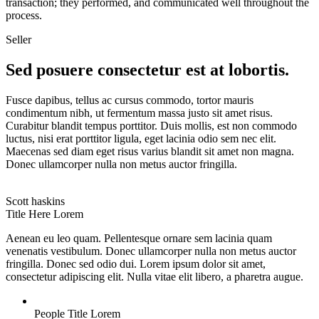
transaction; they performed, and communicated well throughout the
process.
Seller
Sed posuere consectetur est at lobortis.
Fusce dapibus, tellus ac cursus commodo, tortor mauris
condimentum nibh, ut fermentum massa justo sit amet risus.
Curabitur blandit tempus porttitor. Duis mollis, est non commodo
luctus, nisi erat porttitor ligula, eget lacinia odio sem nec elit.
Maecenas sed diam eget risus varius blandit sit amet non magna.
Donec ullamcorper nulla non metus auctor fringilla.
Scott haskins
Title Here Lorem
Aenean eu leo quam. Pellentesque ornare sem lacinia quam
venenatis vestibulum. Donec ullamcorper nulla non metus auctor
fringilla. Donec sed odio dui. Lorem ipsum dolor sit amet,
consectetur adipiscing elit. Nulla vitae elit libero, a pharetra augue.
People Title Lorem