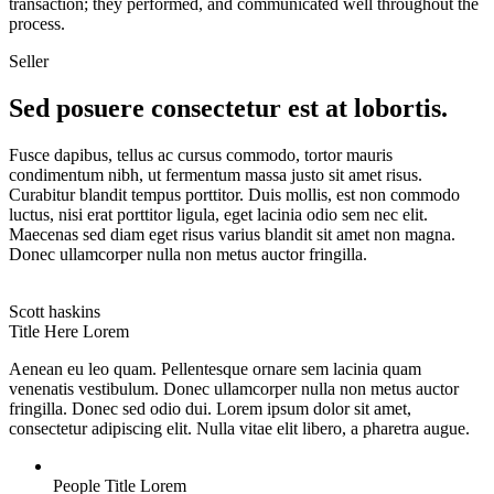
transaction; they performed, and communicated well throughout the
process.
Seller
Sed posuere consectetur est at lobortis.
Fusce dapibus, tellus ac cursus commodo, tortor mauris
condimentum nibh, ut fermentum massa justo sit amet risus.
Curabitur blandit tempus porttitor. Duis mollis, est non commodo
luctus, nisi erat porttitor ligula, eget lacinia odio sem nec elit.
Maecenas sed diam eget risus varius blandit sit amet non magna.
Donec ullamcorper nulla non metus auctor fringilla.
Scott haskins
Title Here Lorem
Aenean eu leo quam. Pellentesque ornare sem lacinia quam
venenatis vestibulum. Donec ullamcorper nulla non metus auctor
fringilla. Donec sed odio dui. Lorem ipsum dolor sit amet,
consectetur adipiscing elit. Nulla vitae elit libero, a pharetra augue.
People Title Lorem